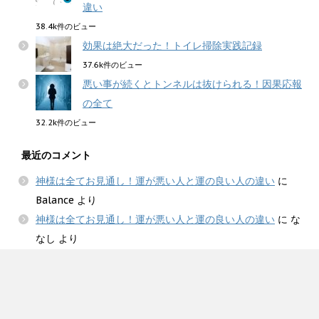
違い
38.4k件のビュー
効果は絶大だった！トイレ掃除実践記録
37.6k件のビュー
悪い事が続くとトンネルは抜けられる！因果応報
の全て
32.2k件のビュー
最近のコメント
神様は全てお見通し！運が悪い人と運の良い人の違い
に
Balance
より
神様は全てお見通し！運が悪い人と運の良い人の違い
に
な
なし
より
願望は鮮明に描くべきか？神様におまかせして願いが叶う方
法
に
杉崎誠一
より
願望は鮮明に描くべきか？神様におまかせして願いが叶う方
法
に
ライカアコ
より