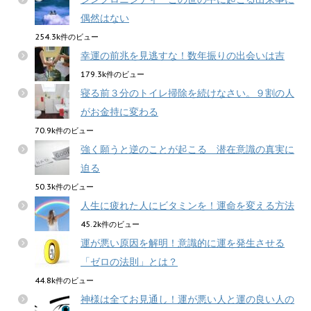
偶然はない
254.3k件のビュー
幸運の前兆を見逃すな！数年振りの出会いは吉
179.3k件のビュー
寝る前３分のトイレ掃除を続けなさい。９割の人
がお金持に変わる
70.9k件のビュー
強く願うと逆のことが起こる 潜在意識の真実に
迫る
50.3k件のビュー
人生に疲れた人にビタミンを！運命を変える方法
45.2k件のビュー
運が悪い原因を解明！意識的に運を発生させる
「ゼロの法則」とは？
44.8k件のビュー
神様は全てお見通し！運が悪い人と運の良い人の