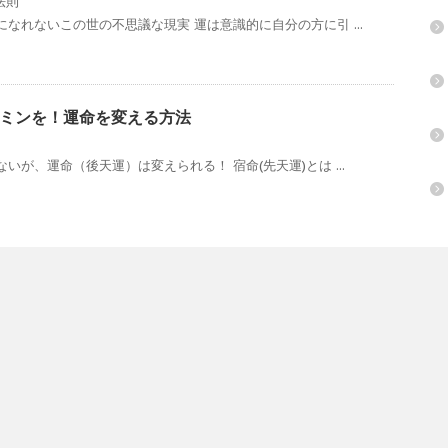
法則
なれないこの世の不思議な現実 運は意識的に自分の方に引 ...
ミンを！運命を変える方法
が、運命（後天運）は変えられる！ 宿命(先天運)とは ...
カ
カ
テ
ゴ
リ
ー
お問い合わせ
プロフィール
セミナー情報
メンタリング東京
アドバ
運わるぅ.com