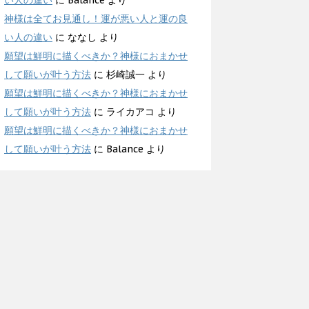
い人の違い
に
Balance
より
神様は全てお見通し！運が悪い人と運の良
い人の違い
に
ななし
より
願望は鮮明に描くべきか？神様におまかせ
して願いが叶う方法
に
杉崎誠一
より
願望は鮮明に描くべきか？神様におまかせ
して願いが叶う方法
に
ライカアコ
より
願望は鮮明に描くべきか？神様におまかせ
して願いが叶う方法
に
Balance
より
テゴリー
イス東京