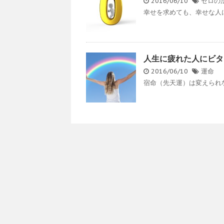
2016/06/10
ゼロの
幸せを求めても、幸せな人に
人生に疲れた人にビタ
2016/06/10
運命
宿命（先天運）は変えられない
…
9
« Previous
1
8
トップ