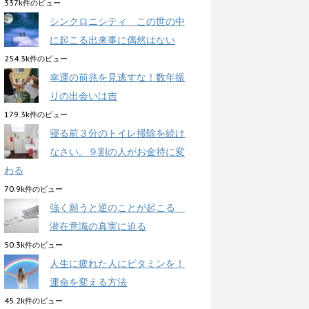
337k件のビュー
シンクロニシティ この世の中
に起こる出来事に偶然はない
254.3k件のビュー
幸運の前兆を見逃すな！数年振
りの出会いは吉
179.3k件のビュー
寝る前３分のトイレ掃除を続け
なさい。９割の人がお金持に変
わる
70.9k件のビュー
強く願うと逆のことが起こる
潜在意識の真実に迫る
50.3k件のビュー
人生に疲れた人にビタミンを！
運命を変える方法
45.2k件のビュー