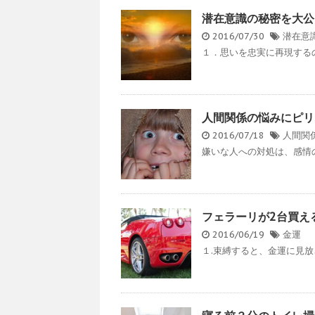
潜在意識の秘密を大公
2016/07/30
潜在意
１．思いを忠実に再現するの
人間関係の悩みにピリ
2016/07/18
人間関
嫌いな人への対処は、感情の
フェラーリが2台買え
2016/06/19
金運
１.束縛すると、金運に見放さ